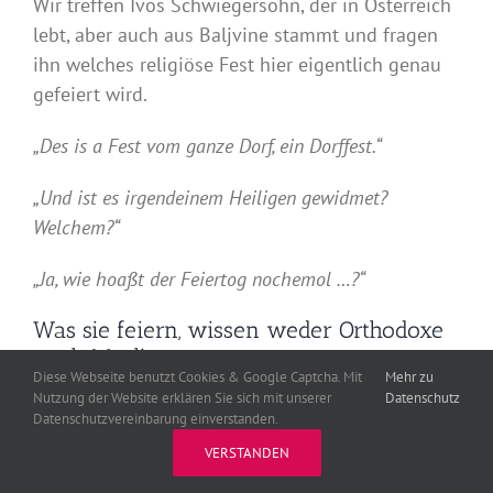
Wir treffen Ivos Schwiegersohn, der in Österreich
lebt, aber auch aus Baljvine stammt und fragen
ihn welches religiöse Fest hier eigentlich genau
gefeiert wird.
„Des is a Fest vom ganze Dorf, ein Dorffest.“
„Und ist es irgendeinem Heiligen gewidmet?
Welchem?“
„Ja, wie hoaßt der Feiertog nochemol …?“
Was sie feiern, wissen weder Orthodoxe
noch Muslime
Diese Webseite benutzt Cookies & Google Captcha. Mit
Mehr zu
Nutzung der Website erklären Sie sich mit unserer
Datenschutz
Auch seine Tischnachbarn sind sich nicht sicher,
Datenschutzvereinbarung einverstanden.
was hier eigentlich genau gefeiert wird – obwohl
VERSTANDEN
die meisten bei der Andacht am Vormittag schon